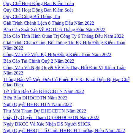
Quy Chế Hoạt Động Ban Kiểm Toán
Quy Chế Hoạt Động Ban Kiểm Soát
Quy Chế Công Bố Thông Tin
Giải Trình Chênh Lệch 6 Tháng Đầu Năm 2022
Báo Cáo Soát Xét Về BCTC 6 Tháng Đầu Năm 2022
Báo Cáo Tình Hình Quản Trị Công Ty 6 Tháng Đầu Năm 2022
Giải Trình Chậm Công Bố Thông Tin Ký Hợp Đồng Kiểm Toán
Năm 2022
Công Văn Về Việc Ký Hợp Đồng Kiểm Toán Năm 2022
Báo Cáo Tài Chính Quý 2 Năm 2022
Công Văn Và Nghị Quyết Về ViệcThay Đổi Đơn Vị Kiểm Toán
Năm 2022
Thông Báo Về Việc Đưa Cổ Phiếu ICF Ra Khỏi Diện Bị Hạn Chế
Giao Dịch
Tờ Trình Báo Cáo ĐHĐCĐTN Năm 2022
Biên Bản ĐHĐCĐTN Năm 2022
Nghị Quyết ĐHĐCĐTN Năm 2022
Thư Mời Tham Dự ĐHĐCĐTN Năm 2022
Giấy Ủy Quyền Tham Dự ĐHĐCĐTN Năm 2022
Ngày ĐKCC Và Xác Nhận DS Người SHCK
Nghị Quyết HĐQT Tổ Chức ĐHĐCĐ Thường Niên Năm 2022