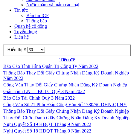
Nước mắm và mắm các loại
Tin tức
Bản tin ICF
Thông báo
Quan hệ cổ đông
Tuyển dụng
Liên hệ
Hiển thị #
Tiêu đề
Báo Cáo Tình Hình Quản Trị Công Ty Năm 2022
Thông Báo Thay Đổi Giấy Chứng Nhận Đăng Ký Doanh Nghiệp
Năm 2022
Công Văn Thay Đổi Giấy Chứng Nhận Đăng Ký Doanh Nghiệp
Giải Trình LNTT BCTC Quý 3 Năm 2022
Báo Cáo Tài Chính Quý 3 Năm 2022
Công Văn Số 21 Phúc Đáp Công Văn Số 1780/SGDHN-QLNY
Thông Báo Thay Đổi Giấy Chứng Nhận Đăng Ký Doanh Nghiệp
Thay Đổi Chức Danh Giấy Chứng Nhận Đăng Ký Doanh Nghiệp
Nghị Quyết Số 19 HĐQT Tháng 9 Năm 2022
Nghị Quyết Số 18 HĐQT Tháng 9 Năm 2022