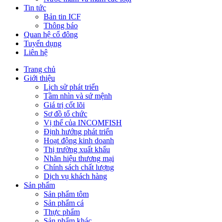
Tin tức
Bản tin ICF
Thông báo
Quan hệ cổ đông
Tuyển dụng
Liên hệ
Trang chủ
Giới thiệu
Lịch sử phát triển
Tầm nhìn và sứ mệnh
Giá trị cốt lõi
Sơ đồ tổ chức
Vị thế của INCOMFISH
Định hướng phát triển
Hoạt động kinh doanh
Thị trường xuất khẩu
Nhãn hiệu thương mại
Chính sách chất lượng
Dịch vụ khách hàng
Sản phẩm
Sản phẩm tôm
Sản phẩm cá
Thực phẩm
Sản phẩm khác