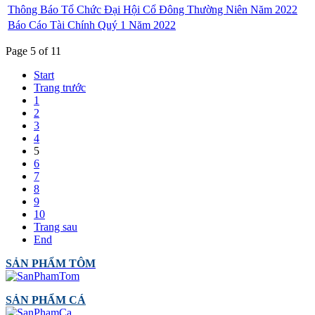
Thông Báo Tổ Chức Đại Hội Cổ Đông Thường Niên Năm 2022
Báo Cáo Tài Chính Quý 1 Năm 2022
Page 5 of 11
Start
Trang trước
1
2
3
4
5
6
7
8
9
10
Trang sau
End
SẢN PHẨM TÔM
SẢN PHẨM CÁ