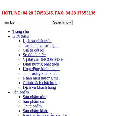
HOTLINE: 84 28 37653145. FAX: 84 28 37653136
Search now
Trang chủ
Giới thiệu
Lịch sử phát triển
Tầm nhìn và sứ mệnh
Giá trị cốt lõi
Sơ đồ tổ chức
Vị thế của INCOMFISH
Định hướng phát triển
Hoạt động kinh doanh
Thị trường xuất khẩu
Nhãn hiệu thương mại
Chính sách chất lượng
Dịch vụ khách hàng
Sản phẩm
Sản phẩm tôm
Sản phẩm cá
Thực phẩm
Sản phẩm khác
Nước mắm và mắm các loại