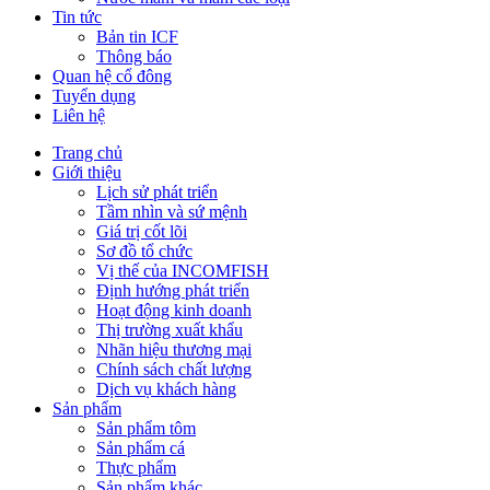
Tin tức
Bản tin ICF
Thông báo
Quan hệ cổ đông
Tuyển dụng
Liên hệ
Trang chủ
Giới thiệu
Lịch sử phát triển
Tầm nhìn và sứ mệnh
Giá trị cốt lõi
Sơ đồ tổ chức
Vị thế của INCOMFISH
Định hướng phát triển
Hoạt động kinh doanh
Thị trường xuất khẩu
Nhãn hiệu thương mại
Chính sách chất lượng
Dịch vụ khách hàng
Sản phẩm
Sản phẩm tôm
Sản phẩm cá
Thực phẩm
Sản phẩm khác