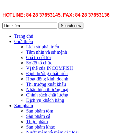
HOTLINE: 84 28 37653145. FAX: 84 28 37653136
Search now
Trang chủ
Giới thiệu
Lịch sử phát triển
Tầm nhìn và sứ mệnh
Giá trị cốt lõi
Sơ đồ tổ chức
Vị thế của INCOMFISH
Định hướng phát triển
Hoạt động kinh doanh
Thị trường xuất khẩu
Nhãn hiệu thương mại
Chính sách chất lượng
Dịch vụ khách hàng
Sản phẩm
Sản phẩm tôm
Sản phẩm cá
Thực phẩm
Sản phẩm khác
Nước mắm và mắm các loại