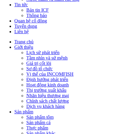
Tin tức
Bản tin ICF
Thông báo
Quan hệ cổ đông
Tuyển dụng
Liên hệ
Trang chủ
Giới thiệu
Lịch sử phát triển
Tầm nhìn và sứ mệnh
Giá trị cốt lõi
Sơ đồ tổ chức
Vị thế của INCOMFISH
Định hướng phát triển
Hoạt động kinh doanh
Thị trường xuất khẩu
Nhãn hiệu thương mại
Chính sách chất lượng
Dịch vụ khách hàng
Sản phẩm
Sản phẩm tôm
Sản phẩm cá
Thực phẩm
Sản phẩm khác