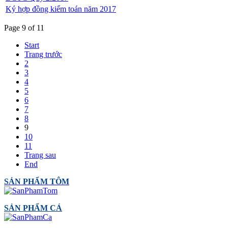
Ký hợp đồng kiểm toán năm 2017
Page 9 of 11
Start
Trang trước
2
3
4
5
6
7
8
9
10
11
Trang sau
End
SẢN PHẨM TÔM
SẢN PHẨM CÁ