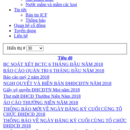
Nước mắm và mắm các loại
Tin tức
Bản tin ICF
Thông báo
Quan hệ cổ đông
Tuyển dụng
Liên hệ
Hiển thị #
Tiêu đề
BC SOÁT XÉT BCTC 6 THÁNG ĐẦU NĂM 2018
BÁO CÁO QUẢN TRỊ 6 THÁNG ĐẦU NĂM 2018
Báo cáo quý 2 năm 2018
NGHỊ QUYẾT VÀ BIÊN BẢN ĐHĐCĐTN NĂM 2018
Giấy uỷ quyền ĐHCĐTN Moi năm 2018
Thư mời ĐHCĐ Thường Niên Năm 2018
ÁO CÁO THƯỜNG NIÊN NĂM 2018
THÔNG BÁO MỚI VỀ NGÀY ĐĂNG KÝ CUỐI CÙNG TỔ
CHỨC ĐHDCĐ 2018
THÔNG BÁO VỀ NGÀY ĐĂNG KÝ CUỐI CÙNG TỔ CHỨC
ĐHDCĐ 2018