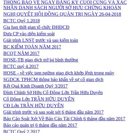
THÔNG BÁO VỀ NGÀY ĐĂNG KÝ CUỐI CÙNG VÀ XÁC
NHẬN DANH SÁCH NGƯỜI SỞ HƯU CHỨNG KHOÁN
NGHỊ QUYẾT HỘI ĐỒNG QUẢN TRỊ NGÀY 26-04-2018
BCTC Quý 1.2018
Gia hạn thời gian tổ chức ĐHĐCĐ
Đưa CP vào diện kiểm soát
Giải trình LNST trước và sau kiểm toán
BC KIỂM TOÁN NĂM 2017
BCQT NĂM 2017
HOSE-TB giao dịch trở lại bình thường
BCTC quý 4.2017
HOSE - về việc tạm ngừng giao dịch khớp lệnh trong ngày
SGDCK TPHCM thông báo khẩn về sự cố giao dịch
Kết Quả Kinh Doanh Quý 3/2017
Đính Chính Sở Hữu Cổ Đông Lớn Trần Hữu Duyên
Cổ Đông Lớn TRẦN HỮU DUYÊN
CĐ Lớn TRẦN HỮU DUYÊN
Giải trình trước và sau soát xét 6 tháng đầu năm 2017
Báo Cáo Soát Xét Về Báo Cáo Tài Chính 6 tháng đầu năm 2017
Báo cáo quản trị 6 tháng đầu năm 2017
BCTC Quý 2.2017