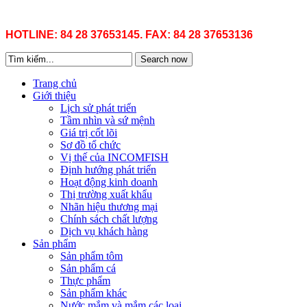
HOTLINE: 84 28 37653145. FAX: 84 28 37653136
Search now
Trang chủ
Giới thiệu
Lịch sử phát triển
Tầm nhìn và sứ mệnh
Giá trị cốt lõi
Sơ đồ tổ chức
Vị thế của INCOMFISH
Định hướng phát triển
Hoạt động kinh doanh
Thị trường xuất khẩu
Nhãn hiệu thương mại
Chính sách chất lượng
Dịch vụ khách hàng
Sản phẩm
Sản phẩm tôm
Sản phẩm cá
Thực phẩm
Sản phẩm khác
Nước mắm và mắm các loại