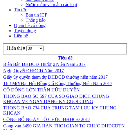
Nước mắm và mắm các loại
Tin tức
Bản tin ICF
Thông báo
Quan hệ cổ đông
Tuyển dụng
Liên hệ
Hiển thị #
Tiêu đề
Biên Bản ĐHĐCĐ Thường Niên Năm 2017
Nghị Quyết ĐHĐCĐ Năm 2017
Giấy ủy quyền tham dự ĐHĐCĐ thường niên năm 2017
Thư Mời Đại Hội Đồng Cổ Đông Thường Niên Năm 2017
CỔ ĐÔNG LỚN TRẦN HỮU DUYÊN
THONG BAO SO 597 CUA SO GIAO DICH CHUNG
KHOAN VE NGAY DANG KY CUOI CUNG
THONG BAO 734 CUA TRUNG TAM LUU KY CHUNG
KHOAN
CÔNG BỐ NGÀY TỔ CHỨC ĐHĐCĐ 2017
Cong van 3490 GIA HAN THOI GIAN TO CHUC DHDCDTN