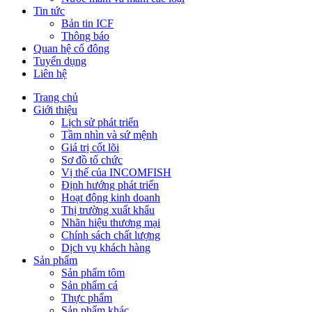
Tin tức
Bản tin ICF
Thông báo
Quan hệ cổ đông
Tuyển dụng
Liên hệ
Trang chủ
Giới thiệu
Lịch sử phát triển
Tầm nhìn và sứ mệnh
Giá trị cốt lõi
Sơ đồ tổ chức
Vị thế của INCOMFISH
Định hướng phát triển
Hoạt động kinh doanh
Thị trường xuất khẩu
Nhãn hiệu thương mại
Chính sách chất lượng
Dịch vụ khách hàng
Sản phẩm
Sản phẩm tôm
Sản phẩm cá
Thực phẩm
Sản phẩm khác