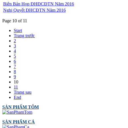
Biên Bản Họp ĐHĐCĐTN Năm 2016
Nghị Quyết ĐHCĐTN Năm 2016
Page 10 of 11
Start
Trang trước
2
3
4
5
6
7
8
9
10
11
Trang sau
End
SẢN PHẨM TÔM
SẢN PHẨM CÁ