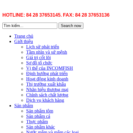
HOTLINE: 84 28 37653145. FAX: 84 28 37653136
Search now
Trang chủ
Giới thiệu
Lịch sử phát triển
Tầm nhìn và sứ mệnh
Giá trị cốt lõi
Sơ đồ tổ chức
Vị thế của INCOMFISH
Định hướng phát triển
Hoạt động kinh doanh
Thị trường xuất khẩu
Nhãn hiệu thương mại
Chính sách chất lượng
Dịch vụ khách hàng
Sản phẩm
Sản phẩm tôm
Sản phẩm cá
Thực phẩm
Sản phẩm khác
Nước mắm và mắm các loại