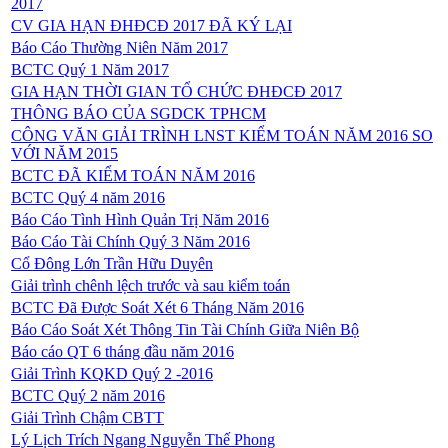
2017
CV GIA HẠN ĐHĐCĐ 2017 ĐÃ KÝ LẠI
Báo Cáo Thường Niên Năm 2017
BCTC Quý 1 Năm 2017
GIA HẠN THỜI GIAN TỔ CHỨC ĐHĐCĐ 2017
THÔNG BÁO CỦA SGDCK TPHCM
CÔNG VĂN GIẢI TRÌNH LNST KIỂM TOÁN NĂM 2016 SO
VỚI NĂM 2015
BCTC ĐÃ KIỂM TOÁN NĂM 2016
BCTC Quý 4 năm 2016
Báo Cáo Tình Hình Quản Trị Năm 2016
Báo Cáo Tài Chính Quý 3 Năm 2016
Cổ Đông Lớn Trần Hữu Duyên
Giải trình chênh lệch trước và sau kiểm toán
BCTC Đã Được Soát Xét 6 Tháng Năm 2016
Báo Cáo Soát Xét Thông Tin Tài Chính Giữa Niên Bộ
Báo cáo QT 6 tháng đầu năm 2016
Giải Trình KQKD Quý 2 -2016
BCTC Quý 2 năm 2016
Giải Trình Chậm CBTT
Lý Lịch Trích Ngang Nguyễn Thế Phong