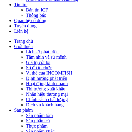
Tin tức
Bản tin ICF
Thông báo
Quan hệ cổ đông
Tuyển dụng
Liên hệ
Trang chủ
Giới thiệu
Lịch sử phát triển
Tầm nhìn và sứ mệnh
Giá trị cốt lõi
Sơ đồ tổ chức
Vị thế của INCOMFISH
Định hướng phát triển
Hoạt động kinh doanh
Thị trường xuất khẩu
Nhãn hiệu thương mại
Chính sách chất lượng
Dịch vụ khách hàng
Sản phẩm
Sản phẩm tôm
Sản phẩm cá
Thực phẩm
Sản phẩm khác