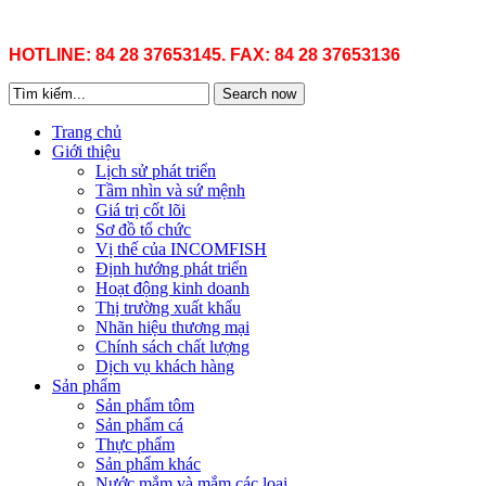
HOTLINE: 84 28 37653145. FAX: 84 28 37653136
Search now
Trang chủ
Giới thiệu
Lịch sử phát triển
Tầm nhìn và sứ mệnh
Giá trị cốt lõi
Sơ đồ tổ chức
Vị thế của INCOMFISH
Định hướng phát triển
Hoạt động kinh doanh
Thị trường xuất khẩu
Nhãn hiệu thương mại
Chính sách chất lượng
Dịch vụ khách hàng
Sản phẩm
Sản phẩm tôm
Sản phẩm cá
Thực phẩm
Sản phẩm khác
Nước mắm và mắm các loại