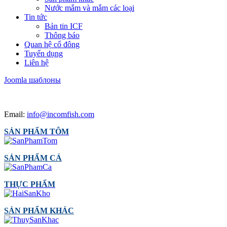
Nước mắm và mắm các loại
Tin tức
Bản tin ICF
Thông báo
Quan hệ cổ đông
Tuyển dụng
Liên hệ
Joomla шаблоны
Email:
info@incomfish.com
SẢN PHẨM TÔM
SẢN PHẨM CÁ
THỰC PHẨM
SẢN PHẨM KHÁC