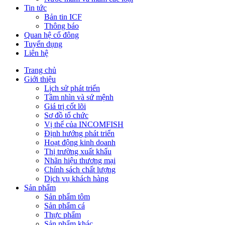
Tin tức
Bản tin ICF
Thông báo
Quan hệ cổ đông
Tuyển dụng
Liên hệ
Trang chủ
Giới thiệu
Lịch sử phát triển
Tầm nhìn và sứ mệnh
Giá trị cốt lõi
Sơ đồ tổ chức
Vị thế của INCOMFISH
Định hướng phát triển
Hoạt động kinh doanh
Thị trường xuất khẩu
Nhãn hiệu thương mại
Chính sách chất lượng
Dịch vụ khách hàng
Sản phẩm
Sản phẩm tôm
Sản phẩm cá
Thực phẩm
Sản phẩm khác