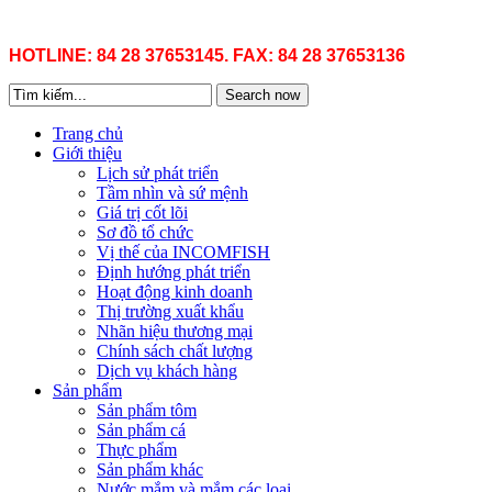
HOTLINE: 84 28 37653145. FAX: 84 28 37653136
Search now
Trang chủ
Giới thiệu
Lịch sử phát triển
Tầm nhìn và sứ mệnh
Giá trị cốt lõi
Sơ đồ tổ chức
Vị thế của INCOMFISH
Định hướng phát triển
Hoạt động kinh doanh
Thị trường xuất khẩu
Nhãn hiệu thương mại
Chính sách chất lượng
Dịch vụ khách hàng
Sản phẩm
Sản phẩm tôm
Sản phẩm cá
Thực phẩm
Sản phẩm khác
Nước mắm và mắm các loại