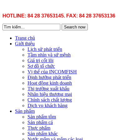
HOTLINE: 84 28 37653145. FAX: 84 28 37653136
Search now
Trang chủ
Giới thiệu
Lịch sử phát triển
Tầm nhìn và sứ mệnh
Giá trị cốt lõi
Sơ đồ tổ chức
Vị thế của INCOMFISH
Định hướng phát triển
Hoạt động kinh doanh
Thị trường xuất khẩu
Nhãn hiệu thương mại
Chính sách chất lượng
Dịch vụ khách hàng
Sản phẩm
Sản phẩm tôm
Sản phẩm cá
Thực phẩm
Sản phẩm khác
Nước mắm và mắm các loại