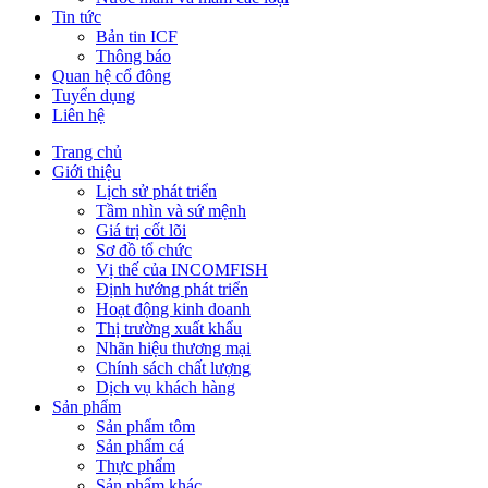
Tin tức
Bản tin ICF
Thông báo
Quan hệ cổ đông
Tuyển dụng
Liên hệ
Trang chủ
Giới thiệu
Lịch sử phát triển
Tầm nhìn và sứ mệnh
Giá trị cốt lõi
Sơ đồ tổ chức
Vị thế của INCOMFISH
Định hướng phát triển
Hoạt động kinh doanh
Thị trường xuất khẩu
Nhãn hiệu thương mại
Chính sách chất lượng
Dịch vụ khách hàng
Sản phẩm
Sản phẩm tôm
Sản phẩm cá
Thực phẩm
Sản phẩm khác