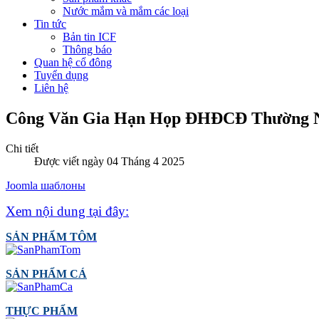
Nước mắm và mắm các loại
Tin tức
Bản tin ICF
Thông báo
Quan hệ cổ đông
Tuyển dụng
Liên hệ
Công Văn Gia Hạn Họp ĐHĐCĐ Thường N
Chi tiết
Được viết ngày 04 Tháng 4 2025
Joomla шаблоны
Xem nội dung tại đây:
SẢN PHẨM TÔM
SẢN PHẨM CÁ
THỰC PHẨM