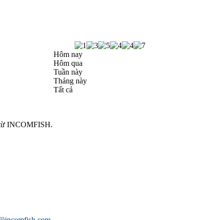
Hôm nay
Hôm qua
Tuần này
Tháng này
Tất cả
ng từ INCOMFISH.
o@incomfish.com