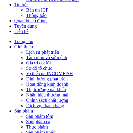
Tin tức
Bản tin ICF
Thông báo
Quan hệ cổ đông
Tuyển dụng
Liên hệ
Trang chủ
Giới thiệu
Lịch sử phát triển
Tầm nhìn và sứ mệnh
Giá trị cốt lõi
Sơ đồ tổ chức
Vị thế của INCOMFISH
Định hướng phát triển
Hoạt động kinh doanh
Thị trường xuất khẩu
Nhãn hiệu thương mại
Chính sách chất lượng
Dịch vụ khách hàng
Sản phẩm
Sản phẩm tôm
Sản phẩm cá
Thực phẩm
Sản phẩm khác