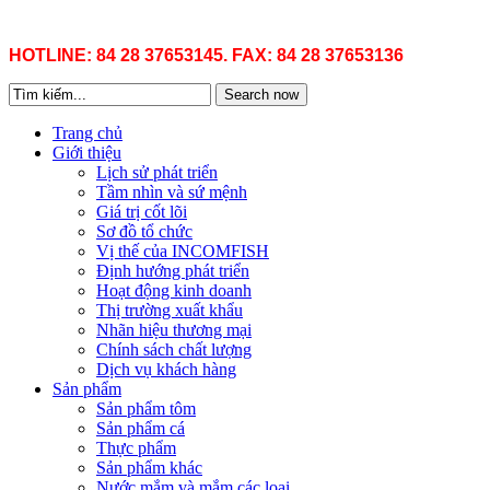
HOTLINE: 84 28 37653145. FAX: 84 28 37653136
Search now
Trang chủ
Giới thiệu
Lịch sử phát triển
Tầm nhìn và sứ mệnh
Giá trị cốt lõi
Sơ đồ tổ chức
Vị thế của INCOMFISH
Định hướng phát triển
Hoạt động kinh doanh
Thị trường xuất khẩu
Nhãn hiệu thương mại
Chính sách chất lượng
Dịch vụ khách hàng
Sản phẩm
Sản phẩm tôm
Sản phẩm cá
Thực phẩm
Sản phẩm khác
Nước mắm và mắm các loại