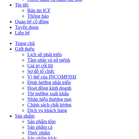
Tin tức
Bản tin ICF
Thông báo
Quan hệ cổ đông
Tuyển dụng
Liên hệ
Trang chủ
Giới thiệu
Lịch sử phát triển
Tầm nhìn và sứ mệnh
Giá trị cốt lõi
Sơ đồ tổ chức
Vị thế của INCOMFISH
Định hướng phát triển
Hoạt động kinh doanh
Thị trường xuất khẩu
Nhãn hiệu thương mại
Chính sách chất lượng
Dịch vụ khách hàng
Sản phẩm
Sản phẩm tôm
Sản phẩm cá
Thực phẩm
Sản phẩm khác