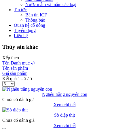
Nước mắm và mắm các loại
Tin tức
Bản tin ICF
Thông báo
Quan hệ cổ đông
Tuyển dụng
Liên hệ
Thủy sản khác
Xếp theo
Tên Danh mục -/+
Tên sản phẩm
Giá sản phẩm
Kết quả 1 - 5 / 5
Nghêu trắng nguyên con
Chưa có đánh giá
Xem chi tiết
Sò điệp thịt
Chưa có đánh giá
Xem chi tiết