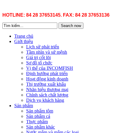
HOTLINE: 84 28 37653145. FAX: 84 28 37653136
Search now
Trang chủ
Giới thiệu
Lịch sử phát triển
Tầm nhìn và sứ mệnh
Giá trị cốt lõi
Sơ đồ tổ chức
Vị thế của INCOMFISH
Định hướng phát triển
Hoạt động kinh doanh
Thị trường xuất khẩu
Nhãn hiệu thương mại
Chính sách chất lượng
Dịch vụ khách hàng
Sản phẩm
Sản phẩm tôm
Sản phẩm cá
Thực phẩm
Sản phẩm khác
Nước mắm và mắm các loại